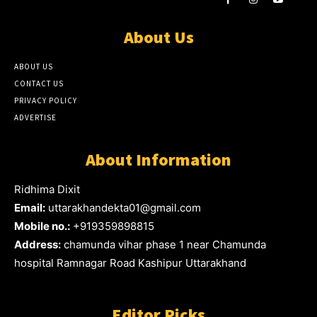
About Us
ABOUT US
CONTACT US
PRIVACY POLICY
ADVERTISE
About Information
Ridhima Dixit
Email:
uttarakhandekta01@gmail.com
Mobile no.:
+919359898815
Address:
chamunda vihar phase 1 near Chamunda
hospital Ramnagar Road Kashipur Uttarakhand
Editor Picks