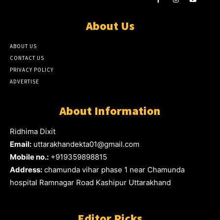
About Us
ABOUT US
CONTACT US
PRIVACY POLICY
ADVERTISE
About Information
Ridhima Dixit
Email:
uttarakhandekta01@gmail.com
Mobile no.:
+919359898815
Address:
chamunda vihar phase 1 near Chamunda
hospital Ramnagar Road Kashipur Uttarakhand
Editor Picks