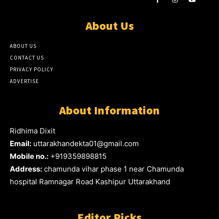
About Us
ABOUT US
CONTACT US
PRIVACY POLICY
ADVERTISE
About Information
Ridhima Dixit
Email:
uttarakhandekta01@gmail.com
Mobile no.:
+919359898815
Address:
chamunda vihar phase 1 near Chamunda
hospital Ramnagar Road Kashipur Uttarakhand
Editor Picks