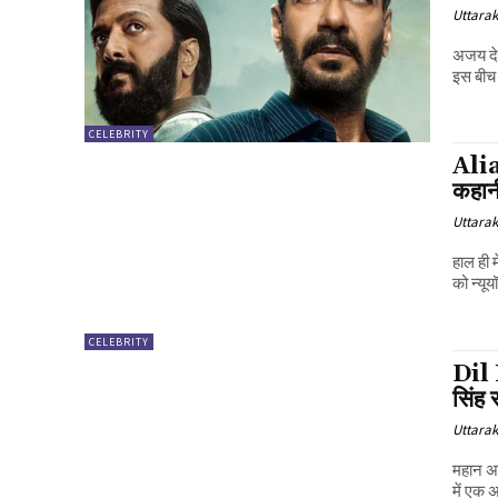
Uttara
अजय देव
इस बीच 
CELEBRITY
Alia
कहानी
Uttara
हाल ही 
को न्यूय
CELEBRITY
Dil B
सिंह 
Uttara
महान अभ
में एक 