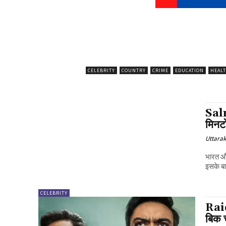
CELEBRITY
COUNTRY
CRIME
EDUCATION
HEAL
Salm
मिनटो
Uttara
भारत और
इसके बाद
CELEBRITY
Raid
बिक 