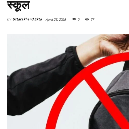
स्कूल
By
Uttarakhand Ekta
April 26, 2025
0
77