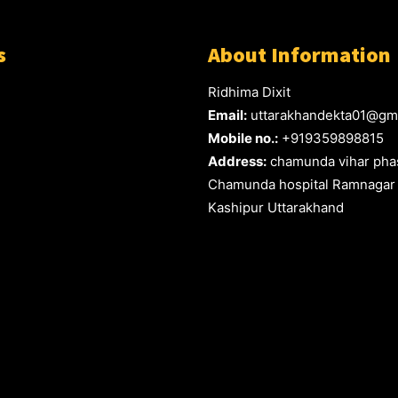
s
About Information
Ridhima Dixit
Email:
uttarakhandekta01@gm
Mobile no.:
+919359898815
Address:
chamunda vihar phas
Chamunda hospital Ramnagar
Kashipur Uttarakhand