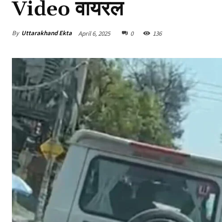
Video वायरल
By
Uttarakhand Ekta
April 6, 2025
0
136