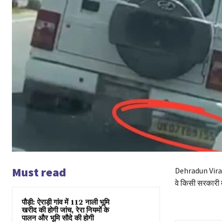
Must read
Dehradun Viral 
वे किसी सरकारी म
पौड़ी: ऐराड़ी गांव में 112 नाली भूमि
खरीद की होगी जांच, रेरा नियमों के
पालन और भूमि सौदे की होगी