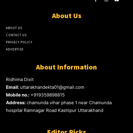
About Us
ABOUT US
CONTACT US
PRIVACY POLICY
ADVERTISE
About Information
Ridhima Dixit
Email:
uttarakhandekta01@gmail.com
Mobile no.:
+919359898815
Address:
chamunda vihar phase 1 near Chamunda
hospital Ramnagar Road Kashipur Uttarakhand
Editor Picks