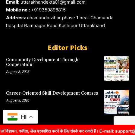
Email:
uttarakhandekta01@gmail.com
Mobile no.:
+919359898815
Address:
chamunda vihar phase 1 near Chamunda
hospital Ramnagar Road Kashipur Uttarakhand
Editor Picks
Community Development Through
Cooperation
August 8, 2026
Career-Oriented Skill Development Courses
August 8, 2026
HI
ं विज्ञापन, कविता, लेख प्रकाशित करने के लिए संपर्क कर सकते हैं। E-mail: su