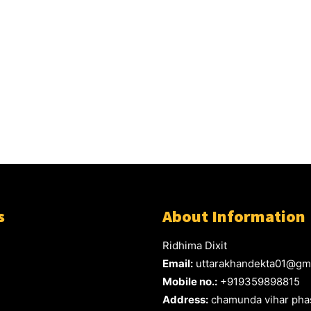
s
About Information
Ridhima Dixit
Email:
uttarakhandekta01@gm
Mobile no.:
+919359898815
Address:
chamunda vihar phas