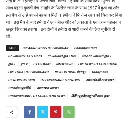
उन्हें दंगल में हराएगा वे उससे शादी करेंगी। हमीदा के साथ किसी पुरूष के
c
साथ पहला कुश्ती मैच लाहौर के फिरोज खान के साथ 1937 में हुआ था और
t
इस मैच से उन्हें काफी पहचान मिली। हमीदा ने फिरोज खान को चित कर दिया
त
था। इस मैच के बाद हमीदा ने एक सिख और कोलकाता के एक अन्य पहलवान
क
खड़ग सिंह को हराया। इन दोनों ने हमीदा से शादी करने के लिए चुनौती दी
नी
थी।
की
TAGS
BREAKING NEWS UTTARAKHAN
Chardham Yatra
सु
झा
Download GTA 5 Mods
download gta 5 free
free download gta 5
व
gta 5
gta v
GTA V Mods
latest news
LIVE NEWS UTTARAKHAND
:
LIVE TODAY UTTARAKHAND
NEWS IN HINDI देहरादून
todaynews
चो
UK NEWS IN HINDI
UTTARAKHAND TOP NEWS
उत्तराखंड की ताज़ा ख़बर
री
उत्तराखंड न्यूज़ हिंदी
उत्तराखण्ड समाचार
हु
उत्तराखण्ड समाचार – UTTARAKHAND NEWS
हिंदी न्यूज़ देहरादून की ताज़ा ख़बर
आ
स्मा
र्ट
फो
न