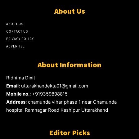
About Us
ABOUT US
CONTACT US
PRIVACY POLICY
ADVERTISE
About Information
Ridhima Dixit
Email:
uttarakhandekta01@gmail.com
Mobile no.:
+919359898815
Address:
chamunda vihar phase 1 near Chamunda
hospital Ramnagar Road Kashipur Uttarakhand
Editor Picks