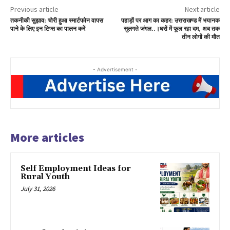
Previous article
Next article
वा
तकनीकी सुझाव: चोरी हुआ स्मार्टफोन वापस
पहाड़ों पर आग का कहर: उत्तराखण्ड में भयानक
प
पाने के लिए इन टिप्स का पालन करें
सुलगते जंगल..।घरों में फूल रहा दम, अब तक
स
तीन लोगों की मौत
पा
ने
- Advertisement -
के
लि
ए
इ
न
More articles
टि
प्स
का
Self Employment Ideas for
Rural Youth
पा
July 31, 2026
ल
न
क
रें