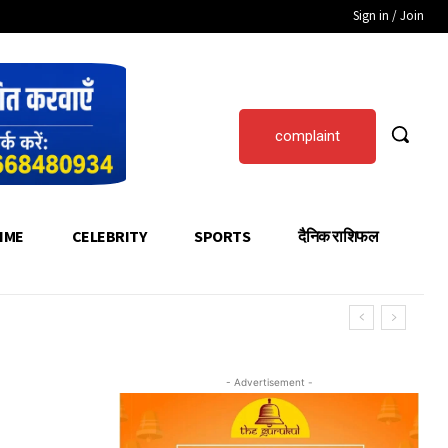
Sign in / Join
complaint
IME
CELEBRITY
SPORTS
दैनिक राशिफल
- Advertisement -