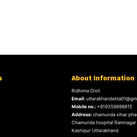
s
About Information
Ridhima Dixit
Email:
uttarakhandekta01@gm
Mobile no.:
+919359898815
Address:
chamunda vihar phas
Chamunda hospital Ramnagar
Kashipur Uttarakhand