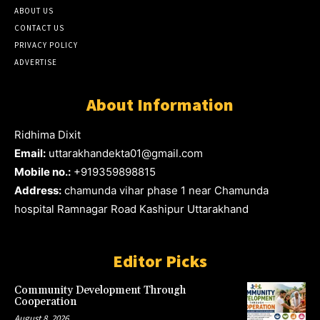
ABOUT US
CONTACT US
PRIVACY POLICY
ADVERTISE
About Information
Ridhima Dixit
Email:
uttarakhandekta01@gmail.com
Mobile no.:
+919359898815
Address:
chamunda vihar phase 1 near Chamunda
hospital Ramnagar Road Kashipur Uttarakhand
Editor Picks
Community Development Through
Cooperation
August 8, 2026