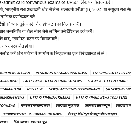
 ‘e-admit card for various exams of UPSC’ लिंक पर क्लिक करें।
ी, ‘राष्ट्रीय रक्षा अकादमी और नौसेना अकादमी परीक्षा (I), 2024’ या संयुक्त रक्षा सेवा
ड लिंक पर क्लिक करें।
्देशों को ध्यानपूर्वक पढ़ें और ‘हां’ बटन पर क्लिक करें।
र जन्मतिथि या रोल नंबर जैसे लॉगिन क्रेडेंशियल दर्ज करें।
 के बाद, ‘सबमिट’ बटन पर क्लिक करें।
रीन पर प्रदर्शित होगा।
नलोड करें और भविष्य में उपयोग के लिए इसका एक प्रिंटआउट ले लें।
DUN NEWS IN HINDI
DEHRADUN UTTARAKHAND NEWS
FEATURED LATEST UTT
TARAKHAND
LATEST NEWS UTTARAKHAND KI NEWS
LIVE NEWS UTTARAKHAND
 UTTARAKHAND
NEWS LIVE
NEWS LIVE TODAY UTTARAKHAND
UK NEWS IN HIND
BREAKING NEWS
UTTARAKHAND KI KHABRE
UTTARAKHAND NEWS TODAY LIVE
TOP NEWS
उत्तराखंड की ताज़ा ख़बर
उत्तराखंड न्यूज़ हिंदी
उत्तराखंड लाइव न्यूज़
उत्तराखण्ड क
उत्तराखण्ड समाचार – UTTARAKHAND NEWS
देहरादून हिंदी न्यूज़ देहरादून की ताज़ा ख़बर
समाचार
हिंदी समाचार उत्तराखंड न्यूज़