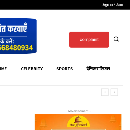
Sign in / Join
complaint
IME
CELEBRITY
SPORTS
दैनिक राशिफल
- Advertisement -