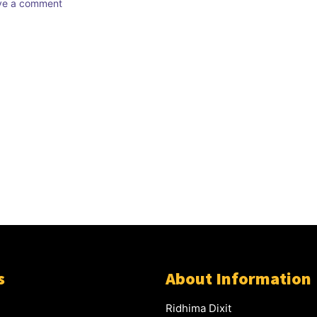
ave a comment
s
About Information
Ridhima Dixit