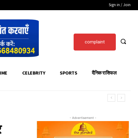
Sign in / Join
complaint
IME
CELEBRITY
SPORTS
दैनिक राशिफल
- Advertisement -
र