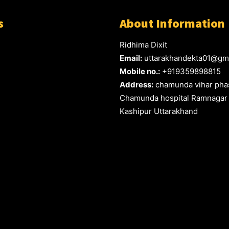
s
About Information
Ridhima Dixit
Email:
uttarakhandekta01@gm
Mobile no.:
+919359898815
Address:
chamunda vihar phas
Chamunda hospital Ramnagar
Kashipur Uttarakhand