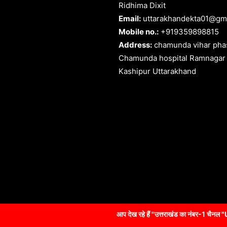
Ridhima Dixit
Email:
uttarakhandekta01@gm
Mobile no.:
+919359898815
Address:
chamunda vihar phas
Chamunda hospital Ramnagar
Kashipur Uttarakhand
आप देख रहे हैं ''उत्तराखंड का नंबर-1 चैनल "Uttarakhandekta NEWS"