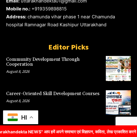
Email:
uttarakhandekta01@gmail.com
Mobile no.:
+919359898815
Address:
chamunda vihar phase 1 near Chamunda
hospital Ramnagar Road Kashipur Uttarakhand
Editor Picks
Community Development Through
Cooperation
August 8, 2026
Career-Oriented Skill Development Courses
August 8, 2026
HI
kta NEWS" आप हमें अपने समाचार एवं विज्ञापन, कविता, लेख प्रकाशित करने के लि