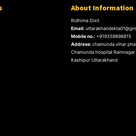
s
About Information
Ridhima Dixit
Email:
uttarakhandekta01@gm
Mobile no.:
+919359898815
Address:
chamunda vihar phas
Chamunda hospital Ramnagar
Kashipur Uttarakhand