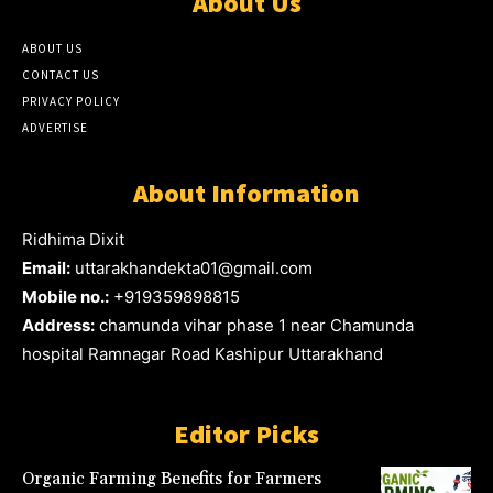
About Us
ABOUT US
CONTACT US
PRIVACY POLICY
ADVERTISE
About Information
Ridhima Dixit
Email:
uttarakhandekta01@gmail.com
Mobile no.:
+919359898815
Address:
chamunda vihar phase 1 near Chamunda
hospital Ramnagar Road Kashipur Uttarakhand
Editor Picks
Organic Farming Benefits for Farmers