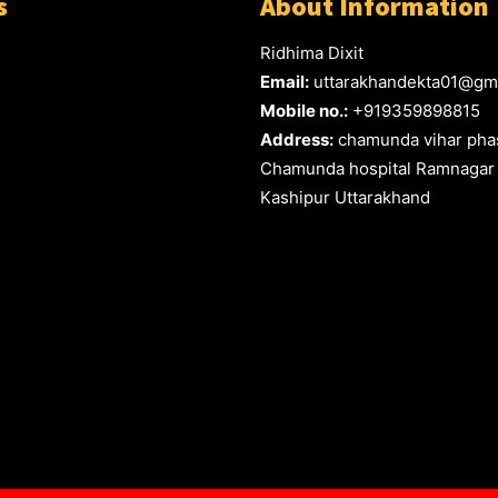
s
About Information
Ridhima Dixit
Email:
uttarakhandekta01@gm
Mobile no.:
+919359898815
Address:
chamunda vihar phas
Chamunda hospital Ramnagar
Kashipur Uttarakhand