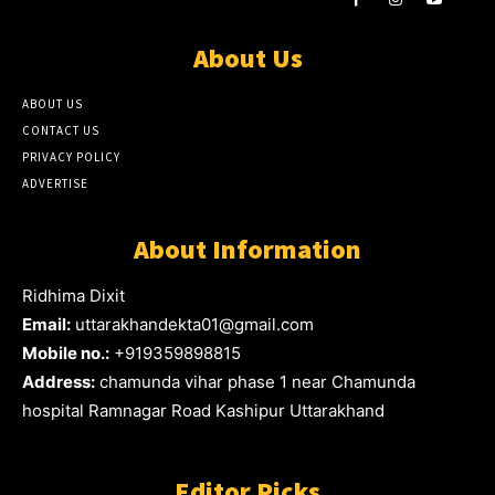
About Us
ABOUT US
CONTACT US
PRIVACY POLICY
ADVERTISE
About Information
Ridhima Dixit
Email:
uttarakhandekta01@gmail.com
Mobile no.:
+919359898815
Address:
chamunda vihar phase 1 near Chamunda
hospital Ramnagar Road Kashipur Uttarakhand
Editor Picks