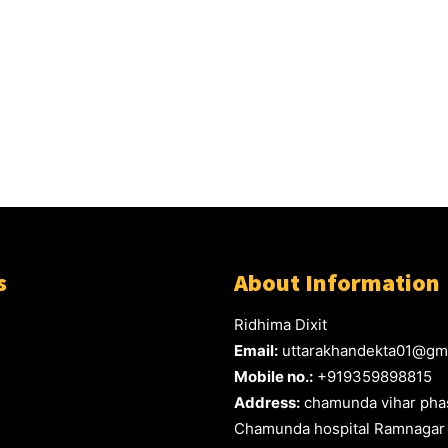
s
About Information
Ridhima Dixit
Email:
uttarakhandekta01@gm
Mobile no.:
+919359898815
Address:
chamunda vihar phas
Chamunda hospital Ramnagar