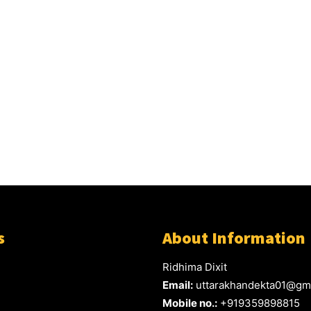
s
About Information
Ridhima Dixit
Email:
uttarakhandekta01@gm
Mobile no.:
+919359898815