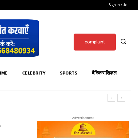
Sign in / Join
complaint
IME
CELEBRITY
SPORTS
दैनिक राशिफल
- Advertisement -