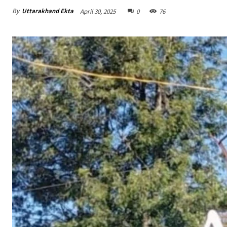
By
Uttarakhand Ekta
April 30, 2025
0
76