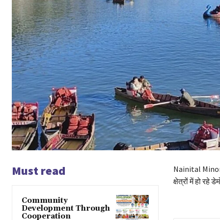
Must read
Nainital Minor R
क्षेत्रों में हो 
Community
Development Through
Cooperation