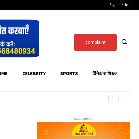
Sign in / Join
complaint
IME
CELEBRITY
SPORTS
दैनिक राशिफल
- Advertisement -