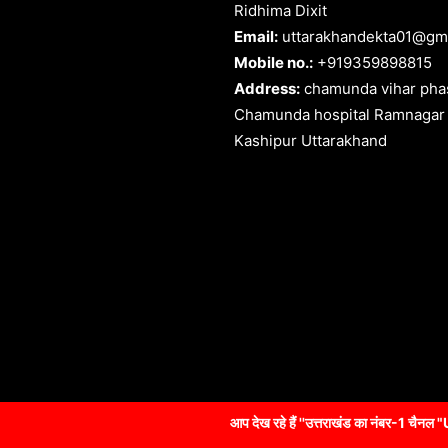
Ridhima Dixit
Email:
uttarakhandekta01@gm
Mobile no.:
+919359898815
Address:
chamunda vihar phas
Chamunda hospital Ramnagar
Kashipur Uttarakhand
आप देख रहे हैं ''उत्तराखंड का नंबर-1 चैनल "Uttarakhandekta NEW