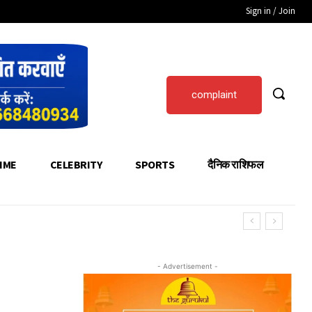
Sign in / Join
complaint
IME
CELEBRITY
SPORTS
दैनिक राशिफल
- Advertisement -