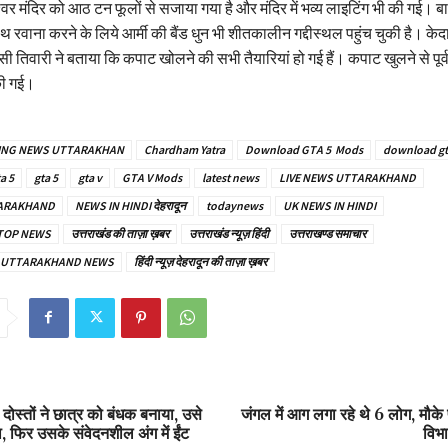
श्वर मंदिर को आठ टन फूलों से सजाया गया है और मंदिर में भव्य लाइटिंग भी की गई। ब
 रवाना करने के लिये आर्मी की बैंड धुन भी शीतकालीन गद्दीस्थल पहुंच चुकी है। के
ी तिवारी ने बताया कि कपाट खोलने की सभी तैयारियां हो गई हैं। कपाट खुलने से पू
की गई।
ING NEWS UTTARAKHAN
Chardham Yatra
Download GTA 5 Mods
download gta
a 5
gta 5
gta v
GTA V Mods
latest news
LIVE NEWS UTTARAKHAND
TARAKHAND
NEWS IN HINDI देहरादून
todaynews
UK NEWS IN HINDI
TOP NEWS
उत्तराखंड की ताज़ा ख़बर
उत्तराखंड न्यूज़ हिंदी
उत्तराखण्ड समाचार
ार – UTTARAKHAND NEWS
हिंदी न्यूज़ देहरादून की ताज़ा ख़बर
 दोस्तों ने छात्र को बंधक बनाया, उसे
जंगल में आग लगा रहे थे 6 लोग, मौके 
टा, फिर उसके संवेदनशील अंग में ईंट
विभ