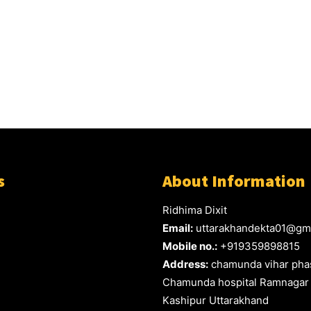
s
About Information
Ridhima Dixit
Email:
uttarakhandekta01@gm
Mobile no.:
+919359898815
Address:
chamunda vihar phas
Chamunda hospital Ramnagar
Kashipur Uttarakhand