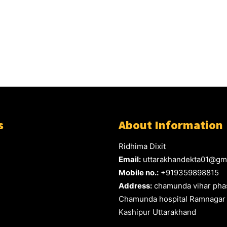
s
About Information
Ridhima Dixit
Email:
uttarakhandekta01@gm
Mobile no.:
+919359898815
Address:
chamunda vihar phas
Chamunda hospital Ramnagar
Kashipur Uttarakhand