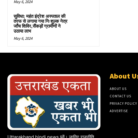
May 6, 2024
सुविधा: महंत इंद्रेश अस्पताल की
तरफ से लगाया गया निःशुल्क नेत्र
जाँच शिविर,सैंकड़ों ग्रामीणों ने
उठाया लाभ
May 6, 2024
About U
ABOUT US
CONTACT US
PRIVACY POLICY
ADVERTISE
Uttarakhand hindi news पढ़ें। जानिए राजनीति,