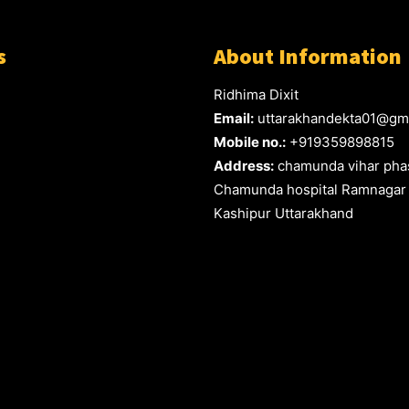
s
About Information
Ridhima Dixit
Email:
uttarakhandekta01@gm
Mobile no.:
+919359898815
Address:
chamunda vihar phas
Chamunda hospital Ramnagar
Kashipur Uttarakhand