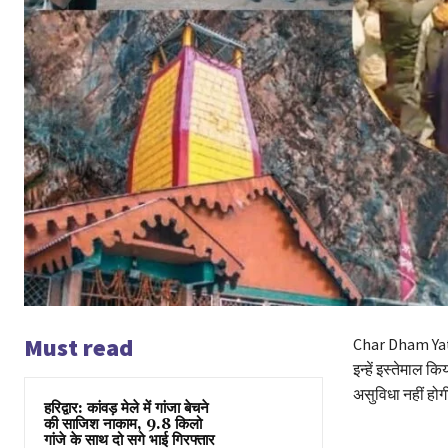
Must read
Char Dham Yatra 
इन्हें इस्तेमाल क
असुविधा नहीं होग
हरिद्वार: कांवड़ मेले में गांजा बेचने
की साजिश नाकाम, 9.8 किलो
गांजे के साथ दो सगे भाई गिरफ्तार