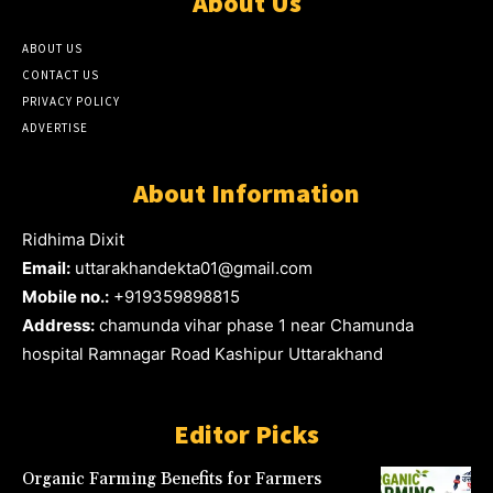
About Us
ABOUT US
CONTACT US
PRIVACY POLICY
ADVERTISE
About Information
Ridhima Dixit
Email:
uttarakhandekta01@gmail.com
Mobile no.:
+919359898815
Address:
chamunda vihar phase 1 near Chamunda
hospital Ramnagar Road Kashipur Uttarakhand
Editor Picks
Organic Farming Benefits for Farmers