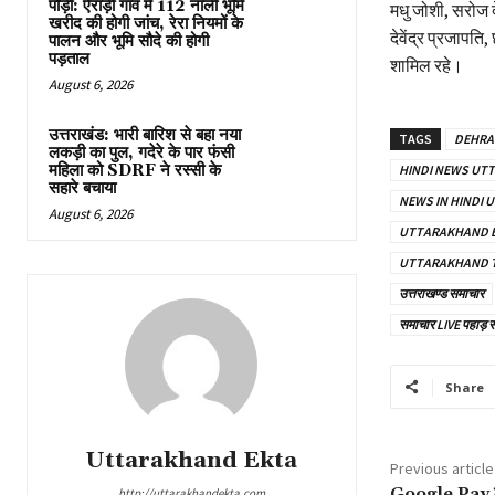
पौड़ी: ऐराड़ी गांव में 112 नाली भूमि
मधु जोशी, सरोज द
खरीद की होगी जांच, रेरा नियमों के
देवेंद्र प्रजापत
पालन और भूमि सौदे की होगी
पड़ताल
शामिल रहे।
August 6, 2026
उत्तराखंड: भारी बारिश से बहा नया
TAGS
DEHRA
लकड़ी का पुल, गदेरे के पार फंसी
महिला को SDRF ने रस्सी के
HINDI NEWS UT
सहारे बचाया
NEWS IN HINDI
August 6, 2026
UTTARAKHAND 
UTTARAKHAND 
उत्तराखण्ड समाचार
समाचार LIVE पहाड़ 
Share
Uttarakhand Ekta
Previous article
Google Pay की 
http://uttarakhandekta.com