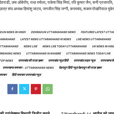
ेवराडी, उमा ओबेरॉय, राधा रमोला, राकेश सिंह मियां, रवि कुमार जैन, सनी प्रजापति,
ि, छात्र संघ अध्यक्ष हिमांशु जाटव, जगजीत सिंह जग्गी, करमचंद, रूकम पोखरियाल मु
DUN NEWS IN HINDI
DEHRADUN UTTARAKHAND NEWS
FEATURED LATEST UTT
TARAKHAND
LATEST NEWS UTTARAKHAND KI NEWS
LIVE NEWS UTTARAKHAND
 UTTARAKHAND
NEWS LIVE
NEWS LIVE TODAY UTTARAKHAND
UK NEWS IN HIND
BREAKING NEWS
UTTARAKHAND KI KHABRE
UTTARAKHAND NEWS TODAY LIVE
TOP NEWS
उत्तराखंड की ताज़ा ख़बर
उत्तराखंड न्यूज़ हिंदी
उत्तराखंड लाइव न्यूज़
उत्तराखण्ड क
उत्तराखण्ड समाचार – UTTARAKHAND NEWS
देहरादून हिंदी न्यूज़ देहरादून की ताज़ा ख़बर
समाचार
हिंदी समाचार उत्तराखंड न्यूज़
ट्रांजेक्शन हिस्ट्री डिलीट करने
Uttarahand: 14 अप्रैल को जाख द