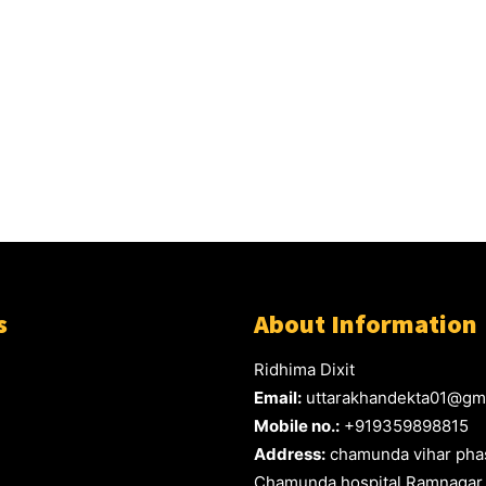
s
About Information
Ridhima Dixit
Email:
uttarakhandekta01@gm
Mobile no.:
+919359898815
Address:
chamunda vihar phas
Chamunda hospital Ramnagar