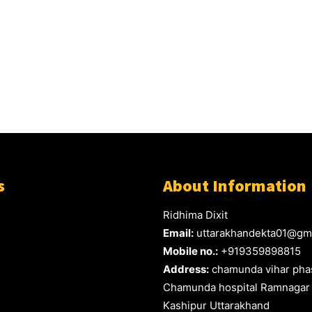
s
About Information
Ridhima Dixit
Email:
uttarakhandekta01@gm
Mobile no.:
+919359898815
Address:
chamunda vihar phas
Chamunda hospital Ramnagar
Kashipur Uttarakhand