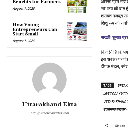
आपसी प्रेम भाव ब
Benefits for Farmers
सौभाग्य की बात 
August 7, 2026
शसक्त मजबूत सरका
शिशु रूप को संदर
How Young
Entrepreneurs Can
Start Small
सख्ती: चुनाव प्रच
August 7, 2026
किंवदंती है कि भग
इस अवसर पर पंकज 
दीपक मंडल, रमेश
TAGS
BREAK
LIVE TODAY UT
UTTARAKHAND 
Uttarakhand Ekta
उत्तराखण्ड समाच
http://uttarakhandekta.com
Share