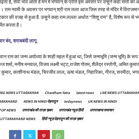
ढ़ता है, सेवा भाव आता है मन में भगवान् के प्रति इस अवसर पर उन्हूने कहा संतों का आ
है। राम नवमी के अवसर पर भगवान् श्री राम लला आज जिस तरह से मंदिर में विराजमा
र की वजह से हुआ है. उन्हूने कहा राम लल्ला अर्थात “शिशु राम” है, विशेष रूप से भ
्भित करता है।
ार बंद, शराबबंदी लागू
वान राम का जन्म अयोध्या के शाही महल में हुआ था, जिसे जन्मभूमि (जन्म भूमि) के रूप म
शर्मा, मनीष मनवाल, विजय लक्ष्मी भट्ट,राजेश गोतम, शैलेंद्र रस्तोगी, अमित कुम
 कुमार, काशीनाथ मंडल, चिरजीव लाल, ऊषा मंडल, निहारिका, नीरज, सरमीठा, भगव
ING NEWS UTTARAKHAN
Chardham Yatra
latest news
LIVE NEWS UTTARAKHA
TARAKHAND
NEWS IN HINDI देहरादून
todaynews
UK NEWS IN HINDI
TOP NEWS
उत्तराखंड की ताज़ा ख़बर
उत्तराखंड न्यूज़ हिंदी
उत्तराखण्ड समाचार
ार – UTTARAKHAND NEWS
हिंदी न्यूज़ देहरादून की ताज़ा ख़बर