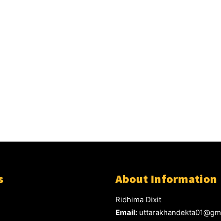
s
About Information
Ridhima Dixit
Email:
uttarakhandekta01@gm