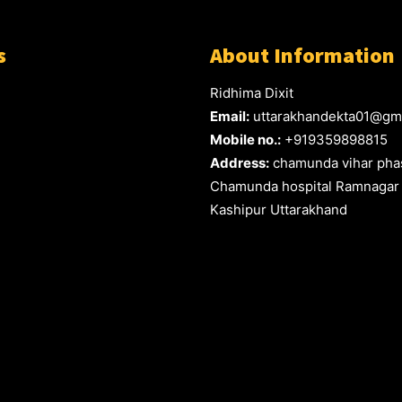
s
About Information
Ridhima Dixit
Email:
uttarakhandekta01@gm
Mobile no.:
+919359898815
Address:
chamunda vihar phas
Chamunda hospital Ramnagar
Kashipur Uttarakhand