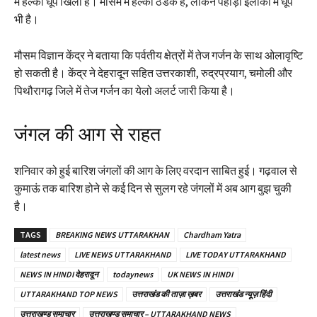
में हल्की धूप खिली है। माैसम में हल्की ठंडक है, लेकिन पहाड़ी इलाकों में धूप
भी है।
मौसम विज्ञान केंद्र ने बताया कि पर्वतीय क्षेत्रों में तेज गर्जन के साथ ओलावृष्टि
हो सकती है। केंद्र ने देहरादून सहित उत्तरकाशी, रुद्रप्रयाग, चमोली और
पिथौरागढ़ जिले में तेज गर्जन का येलो अलर्ट जारी किया है।
जंगल की आग से राहत
शनिवार को हुई बारिश जंगलों की आग के लिए वरदान साबित हुई। गढ़वाल से
कुमाऊं तक बारिश होने से कई दिन से सुलग रहे जंगलों में अब आग बुझ चुकी
है।
TAGS
BREAKING NEWS UTTARAKHAN
Chardham Yatra
latest news
LIVE NEWS UTTARAKHAND
LIVE TODAY UTTARAKHAND
NEWS IN HINDI देहरादून
todaynews
UK NEWS IN HINDI
UTTARAKHAND TOP NEWS
उत्तराखंड की ताज़ा ख़बर
उत्तराखंड न्यूज़ हिंदी
उत्तराखण्ड समाचार
उत्तराखण्ड समाचार – UTTARAKHAND NEWS