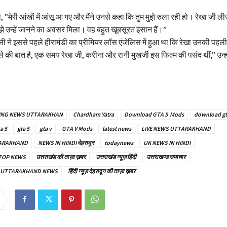
 ”मेरी आंखों में आंसू आ गए और मैंने उनसे कहा कि तुम मुझे रुला रही हो। रेखा जी लीजे
मुझे उन्हें जानने का अवसर मिला। वह बहुत खूबसूरत इंसान हैं।”
ी ने इससे पहले हीरामंडी का प्रीमियर लॉस एंजेलिस में हुआ था कि रेखा उनकी पहली
की बात है, एक समय रेखा जी, करीना और रानी मुखर्जी इस फिल्म की पसंद थीं,” उन्ह
ING NEWS UTTARAKHAN
Chardham Yatra
Download GTA 5 Mods
download gta
a 5
gta 5
gta v
GTA V Mods
latest news
LIVE NEWS UTTARAKHAND
TARAKHAND
NEWS IN HINDI देहरादून
todaynews
UK NEWS IN HINDI
TOP NEWS
उत्तराखंड की ताज़ा ख़बर
उत्तराखंड न्यूज़ हिंदी
उत्तराखण्ड समाचार
ार – UTTARAKHAND NEWS
हिंदी न्यूज़ देहरादून की ताज़ा ख़बर