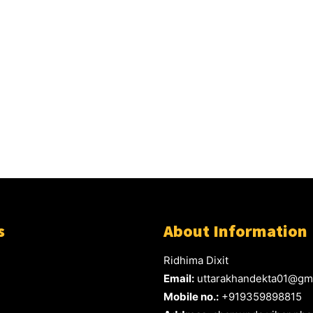
s
About Information
Ridhima Dixit
Email:
uttarakhandekta01@gm
Mobile no.:
+919359898815