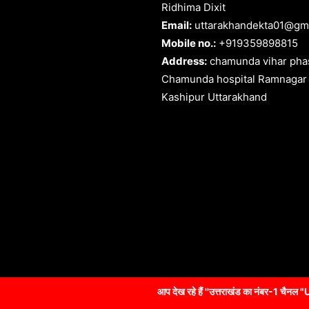
Ridhima Dixit
Email:
uttarakhandekta01@gm
Mobile no.:
+919359898815
Address:
chamunda vihar phas
Chamunda hospital Ramnagar
Kashipur Uttarakhand
आप देख रहे हैं ''उत्तराखंड का नंबर-1 चैनल "Uttarakhandekta NEWS" 