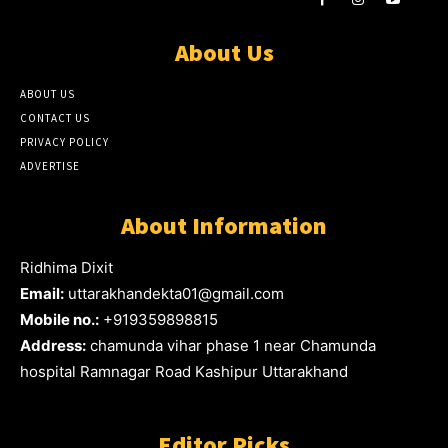
About Us
ABOUT US
CONTACT US
PRIVACY POLICY
ADVERTISE
About Information
Ridhima Dixit
Email:
uttarakhandekta01@gmail.com
Mobile no.:
+919359898815
Address:
chamunda vihar phase 1 near Chamunda
hospital Ramnagar Road Kashipur Uttarakhand
Editor Picks