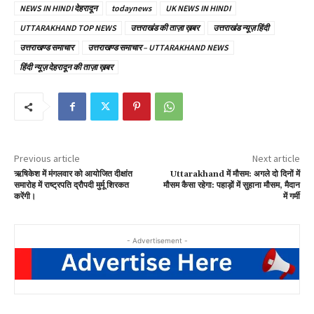
ग
NEWS IN HINDI देहरादून
todaynews
UK NEWS IN HINDI
ल
UTTARAKHAND TOP NEWS
उत्तराखंड की ताज़ा ख़बर
उत्तराखंड न्यूज़ हिंदी
वा
उत्तराखण्ड समाचार
उत्तराखण्ड समाचार – UTTARAKHAND NEWS
र
हिंदी न्यूज़ देहरादून की ताज़ा ख़बर
को
आ
यो
जि
त
Previous article
दी
Next article
ऋषिकेश में मंगलवार को आयोजित दीक्षांत
Uttarakhand में मौसम: अगले दो दिनों में
क्षां
समारोह में राष्ट्रपति द्रौपदी मुर्मू शिरकत
मौसम कैसा रहेगा: पहाड़ों में सुहाना मौसम, मैदान
त
करेंगी।
में गर्मी
स
मा
- Advertisement -
रो
ह
में
रा