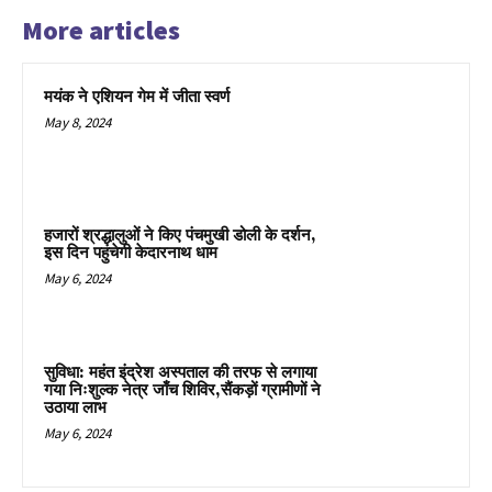
ष्ट्र
More articles
प
ति
द्रौ
मयंक ने एशियन गेम में जीता स्वर्ण
प
May 8, 2024
दी
मु
र्मू
शि
हजारों श्रद्धालुओं ने किए पंचमुखी डोली के दर्शन,
र
इस दिन पहुंचेगी केदारनाथ धाम
क
May 6, 2024
त
क
रें
सुविधा: महंत इंद्रेश अस्पताल की तरफ से लगाया
गी
गया निःशुल्क नेत्र जाँच शिविर,सैंकड़ों ग्रामीणों ने
उठाया लाभ
।
May 6, 2024