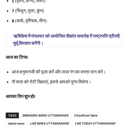
1
(वृषभ, कन्या, मकर)
7
(मिथुन, तुला, कुंभ)
6
(कर्क, वृश्चिक, मीन)
ऋषिकेश में मंगलवार को आयोजित दीक्षांत समारोह में राष्ट्रपति द्रौपदी
S
मुर्मू शिरकत करेंगी।
e
आज का टिप्स:
l
e
c
आज हनुमानजी की पूजा करें और लाल रंग का वस्त्र दान करें।
t
गौ माता को रोटी खिलाएं, इससे आपको पुण्य मिलेगा।
ऋ
षि
आपका दिन शुभ हो!
के
श
में
TAGS
BREAKING NEWS UTTARAKHAN
Chardham Yatra
मं
latest news
LIVE NEWS UTTARAKHAND
LIVE TODAY UTTARAKHAND