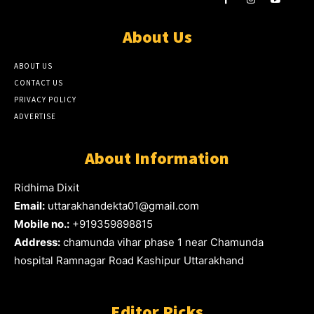
About Us
ABOUT US
CONTACT US
PRIVACY POLICY
ADVERTISE
About Information
Ridhima Dixit
Email:
uttarakhandekta01@gmail.com
Mobile no.:
+919359898815
Address:
chamunda vihar phase 1 near Chamunda
hospital Ramnagar Road Kashipur Uttarakhand
Editor Picks