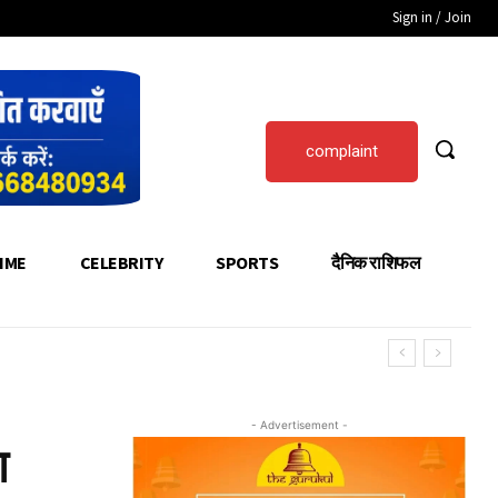
Sign in / Join
complaint
IME
CELEBRITY
SPORTS
दैनिक राशिफल
- Advertisement -
आ