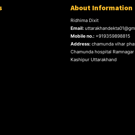
s
About Information
Ridhima Dixit
Email:
uttarakhandekta01@gm
Mobile no.:
+919359898815
Address:
chamunda vihar phas
Chamunda hospital Ramnagar
Kashipur Uttarakhand