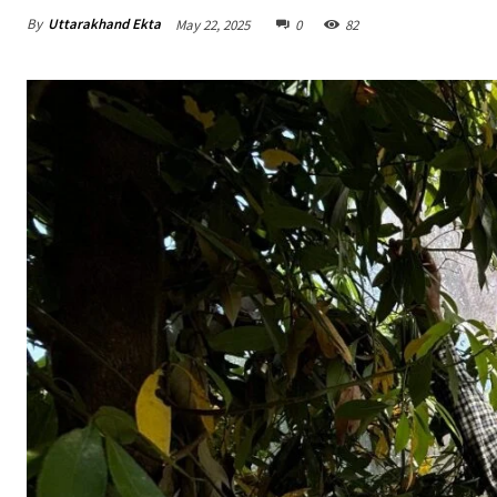
By
Uttarakhand Ekta
May 22, 2025
0
82