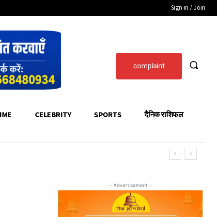
Sign in / Join
complaint
IME
CELEBRITY
SPORTS
दैनिक राशिफल
- Advertisement -