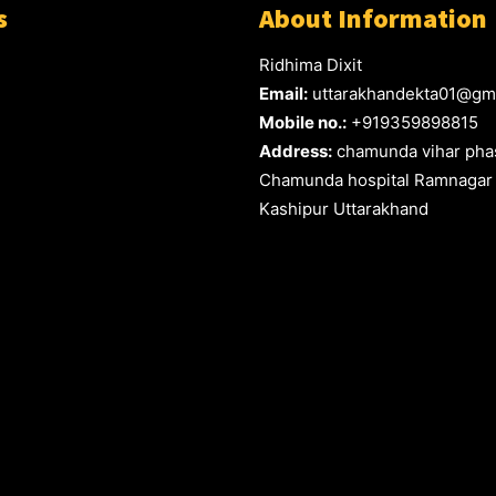
s
About Information
Ridhima Dixit
Email:
uttarakhandekta01@gm
Mobile no.:
+919359898815
Address:
chamunda vihar phas
Chamunda hospital Ramnagar
Kashipur Uttarakhand