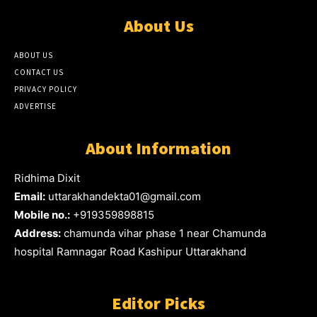
About Us
ABOUT US
CONTACT US
PRIVACY POLICY
ADVERTISE
About Information
Ridhima Dixit
Email:
uttarakhandekta01@gmail.com
Mobile no.:
+919359898815
Address:
chamunda vihar phase 1 near Chamunda
hospital Ramnagar Road Kashipur Uttarakhand
Editor Picks