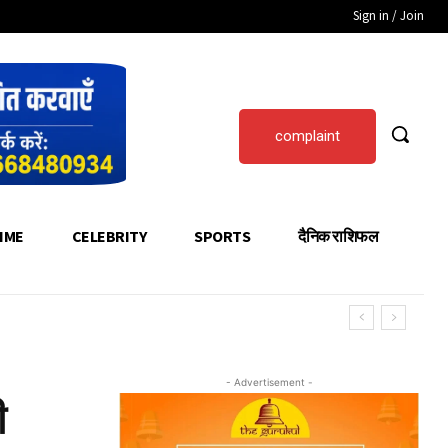
Sign in / Join
complaint
IME
CELEBRITY
SPORTS
दैनिक राशिफल
- Advertisement -
ी