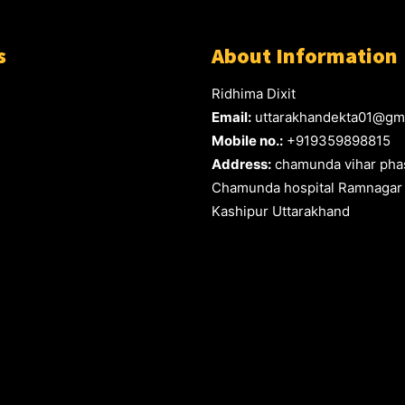
s
About Information
Ridhima Dixit
Email:
uttarakhandekta01@gm
Mobile no.:
+919359898815
Address:
chamunda vihar phas
Chamunda hospital Ramnagar
Kashipur Uttarakhand