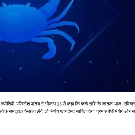
ज्योतिषी अखिलेश पांडेय ने लोकल 18 से कहा कि कर्क राशि के जातक आज (रविव
 सोच-समझकर फैसला लेंगे, तो निर्णय फायदेमंद साबित होगा. प्रेम संबंधों में धैर्य औ