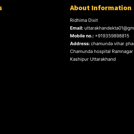
s
About Information
Ridhima Dixit
Email:
uttarakhandekta01@gm
Mobile no.:
+919359898815
Address:
chamunda vihar phas
Chamunda hospital Ramnagar
Kashipur Uttarakhand