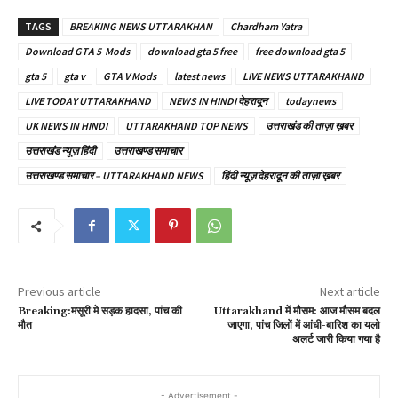
TAGS
BREAKING NEWS UTTARAKHAN
Chardham Yatra
Download GTA 5 Mods
download gta 5 free
free download gta 5
gta 5
gta v
GTA V Mods
latest news
LIVE NEWS UTTARAKHAND
LIVE TODAY UTTARAKHAND
NEWS IN HINDI देहरादून
todaynews
UK NEWS IN HINDI
UTTARAKHAND TOP NEWS
उत्तराखंड की ताज़ा ख़बर
उत्तराखंड न्यूज़ हिंदी
उत्तराखण्ड समाचार
उत्तराखण्ड समाचार – UTTARAKHAND NEWS
हिंदी न्यूज़ देहरादून की ताज़ा ख़बर
Previous article
Next article
Breaking:मसूरी मे सड़क हादसा, पांच की
Uttarakhand में मौसम: आज मौसम बदल
मौत
जाएगा, पांच जिलों में आंधी-बारिश का यलो
अलर्ट जारी किया गया है
- Advertisement -