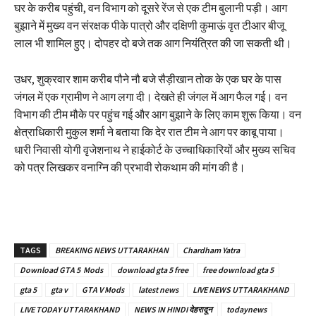
घर के करीब पहुंची, वन विभाग को दूसरे रेंज से एक टीम बुलानी पड़ी। आग
बुझाने में मुख्य वन संरक्षक पीके पात्रो और दक्षिणी कुमाऊं वृत टीआर बीजू
लाल भी शामिल हुए। दोपहर दो बजे तक आग नियंत्रित की जा सकती थी।
उधर, शुक्रवार शाम करीब पौने नौ बजे सैड़ीखान तोक के एक घर के पास
जंगल में एक ग्रामीण ने आग लगा दी। देखते ही जंगल में आग फैल गई। वन
विभाग की टीम मौके पर पहुंच गई और आग बुझाने के लिए काम शुरू किया। वन
क्षेत्राधिकारी मुकुल शर्मा ने बताया कि देर रात टीम ने आग पर काबू पाया।
धारी निवासी योगी वृजेशनाथ ने हाईकोर्ट के उच्चाधिकारियों और मुख्य सचिव
को पत्र लिखकर वनाग्नि की प्रभावी रोकथाम की मांग की है।
TAGS
BREAKING NEWS UTTARAKHAN
Chardham Yatra
Download GTA 5 Mods
download gta 5 free
free download gta 5
gta 5
gta v
GTA V Mods
latest news
LIVE NEWS UTTARAKHAND
LIVE TODAY UTTARAKHAND
NEWS IN HINDI देहरादून
todaynews