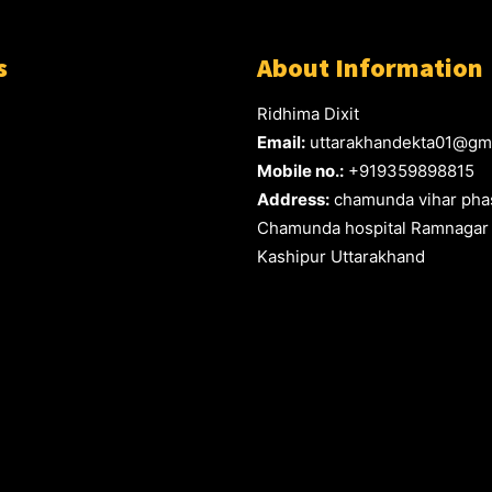
s
About Information
Ridhima Dixit
Email:
uttarakhandekta01@gm
Mobile no.:
+919359898815
Address:
chamunda vihar phas
Chamunda hospital Ramnagar
Kashipur Uttarakhand