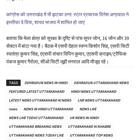
कांग्रेस को उत्तराखंड में भी झटका लगा: स्टार प्रचारक दिनेश अग्रवाल ने
इस्तीफा दे दिया, शायद भाजपा में शामिल हो जाएं
बताया कि मेला क्षेत्र को सुरक्षा के दृष्टि से पांच सुपर जोन, 16 जोन और 39
सेक्टर में बांटा गया है। बैठक में एसपी देहात स्वप्न किशोर सिंह, एसपी सिटी
स्वतंत्र कुमार सिंह, एएसपी संचार विपिन कुमार, एएसपी क्राइम/ट्रैफिक
पंकज कुमार गैरोला, सीओ सिटी जूही मनराल आदि मौजूद रहे।
S
e
TAGS
DEHRADUN NEWS IN HINDI
DEHRADUN UTTARAKHAND NEWS
l
FEATURED LATEST UTTARAKHAND
HINDI NEWS UTTARAKHAND
e
LATEST NEWS UTTARAKHAND KI NEWS
LIVE NEWS UTTARAKHAND
c
t
news
NEWS IN HINDI UTTARAKHAND
NEWS LIVE
कां
NEWS LIVE TODAY UTTARAKHAND
UK NEWS IN HINDI
ग्रे
UTTARAKHAND BREAKING NEWS
UTTARAKHAND KI KHABRE
स
UTTARAKHAND NEWS TODAY LIVE
UTTARAKHAND TOP NEWS