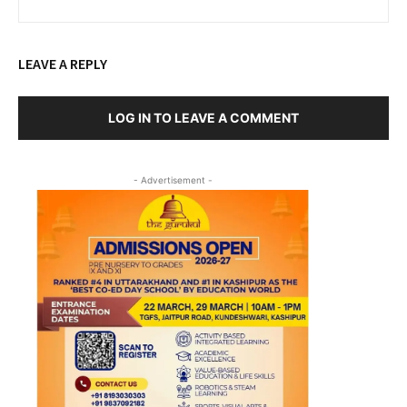
य
द
भा
LEAVE A REPLY
ज
पा
में
LOG IN TO LEAVE A COMMENT
शा
मि
- Advertisement -
ल
हो
जा
एं