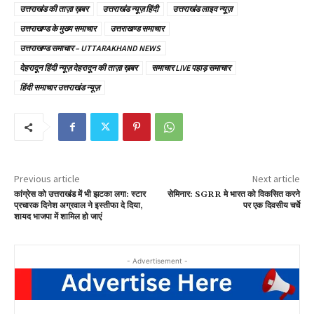
को
उत्तराखंड की ताज़ा ख़बर
उत्तराखंड न्यूज़ हिंदी
उत्तराखंड लाइव न्यूज़
उ
उत्तराखण्ड के मुख्य समाचार
उत्तराखण्ड समाचार
त्त
उत्तराखण्ड समाचार – UTTARAKHAND NEWS
रा
देहरादून हिंदी न्यूज़ देहरादून की ताज़ा ख़बर
समाचार LIVE पहाड़ समाचार
खं
ड
हिंदी समाचार उत्तराखंड न्यूज़
में
भी
झ
ट
का
Previous article
Next article
ल
कांग्रेस को उत्तराखंड में भी झटका लगा: स्टार
सेमिनार: SGRR मे भारत को विकसित करने
प्रचारक दिनेश अग्रवाल ने इस्तीफा दे दिया,
पर एक दिवसीय चर्चे
गा
शायद भाजपा में शामिल हो जाएं
:
स्टा
र
- Advertisement -
प्र
चा