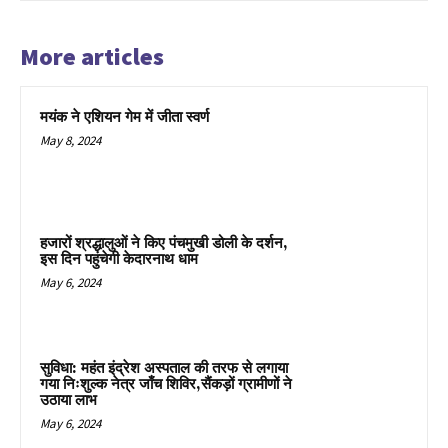
र
क
More articles
दि
ने
श
मयंक ने एशियन गेम में जीता स्वर्ण
अ
May 8, 2024
ग्र
वा
ल
ने
हजारों श्रद्धालुओं ने किए पंचमुखी डोली के दर्शन,
इ
इस दिन पहुंचेगी केदारनाथ धाम
स्ती
May 6, 2024
फा
दे
दि
सुविधा: महंत इंद्रेश अस्पताल की तरफ से लगाया
या
गया निःशुल्क नेत्र जाँच शिविर,सैंकड़ों ग्रामीणों ने
उठाया लाभ
,
May 6, 2024
शा