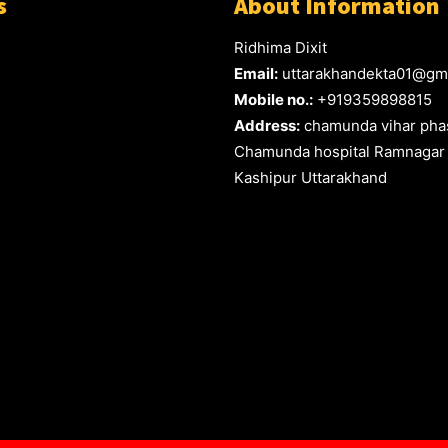
s
About Information
Ridhima Dixit
Email:
uttarakhandekta01@gm
Mobile no.:
+919359898815
Address:
chamunda vihar phas
Chamunda hospital Ramnagar
Kashipur Uttarakhand