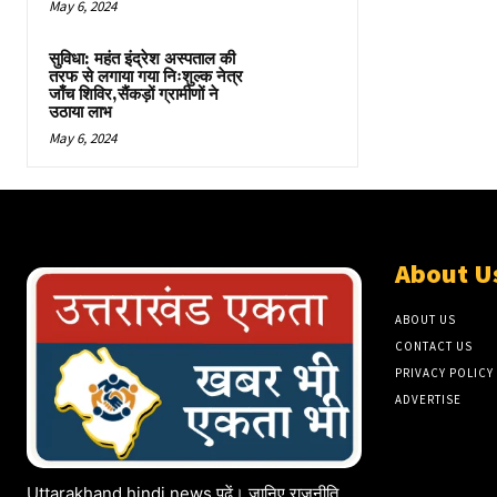
May 6, 2024
सुविधा: महंत इंद्रेश अस्पताल की
तरफ से लगाया गया निःशुल्क नेत्र
जाँच शिविर,सैंकड़ों ग्रामीणों ने
उठाया लाभ
May 6, 2024
About U
ABOUT US
CONTACT US
PRIVACY POLICY
ADVERTISE
Uttarakhand hindi news पढ़ें। जानिए राजनीति,