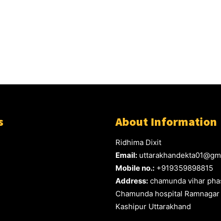
s
About Information
Ridhima Dixit
Email:
uttarakhandekta01@gm
Mobile no.:
+919359898815
Address:
chamunda vihar phas
Chamunda hospital Ramnagar
Kashipur Uttarakhand