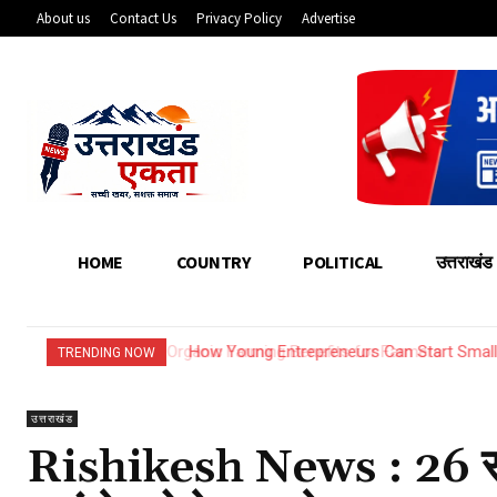
About us
Contact Us
Privacy Policy
Advertise
HOME
COUNTRY
POLITICAL
उत्तराखंड
How Young Entrepreneurs Can Start Small
TRENDING NOW
उत्तराखंड
Rishikesh News : 26 साल 